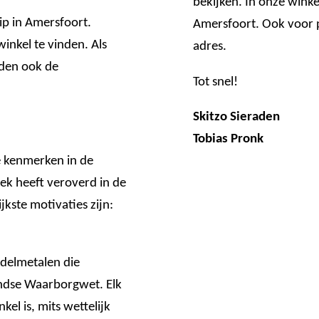
bekijken. In onze winke
ip in Amersfoort.
Amersfoort. Ook voor pe
inkel te vinden. Als
adres.
eden ook de
Tot snel!
Skitzo Sieraden
Tobias Pronk
e kenmerken in de
lek heeft veroverd in de
jkste motivaties zijn:
edelmetalen die
andse Waarborgwet. Elk
kel is, mits wettelijk